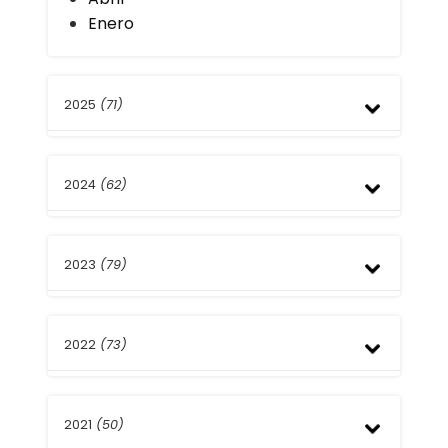
Enero
2025
(71)
Diciembre
2024
(62)
Septiembre
Agosto
Julio
Diciembre
Mayo
2023
(79)
Septiembre
Abril
Agosto
Enero
Julio
Noviembre
Mayo
2022
(73)
Octubre
Abril
Septiembre
Marzo
Agosto
Diciembre
Febrero
Julio
2021
(50)
Noviembre
Enero