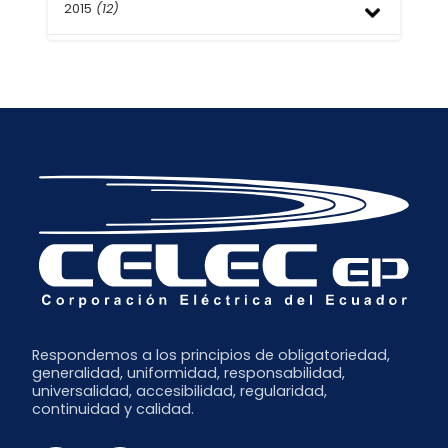
Abril
Julio
2015
(12)
Octubre
Enero
Febrero
Mayo
Agosto
Enero
Abril
Julio
Diciembre
Marzo
Junio
Noviembre
Febrero
Mayo
Octubre
Abril
Septiembre
Marzo
Julio
Febrero
Junio
Enero
Respondemos a los principios de obligatoriedad,
generalidad, uniformidad, responsabilidad,
universalidad, accesibilidad, regularidad,
continuidad y calidad.