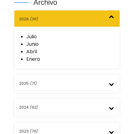
Archivo
2026
(38)
Julio
Junio
Abril
Enero
2025
(71)
Diciembre
2024
(62)
Septiembre
Agosto
Julio
Diciembre
Mayo
2023
(79)
Septiembre