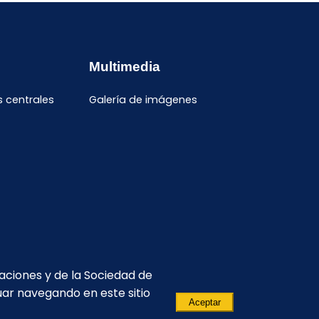
Febrero
Mayo
Octubre
Abril
Septiembre
Marzo
Julio
Febrero
Junio
Multimedia
Enero
s centrales
Galería de imágenes
caciones y de la Sociedad de
uar navegando en este sitio
Aceptar