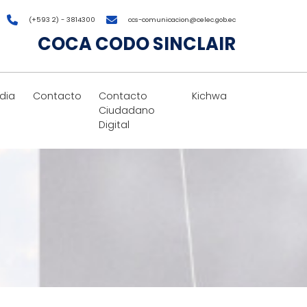
(+593 2) - 3814300
ccs-comunicacion@celec.gob.ec
COCA CODO SINCLAIR
dia
Contacto
Contacto
Kichwa
Ciudadano
Digital