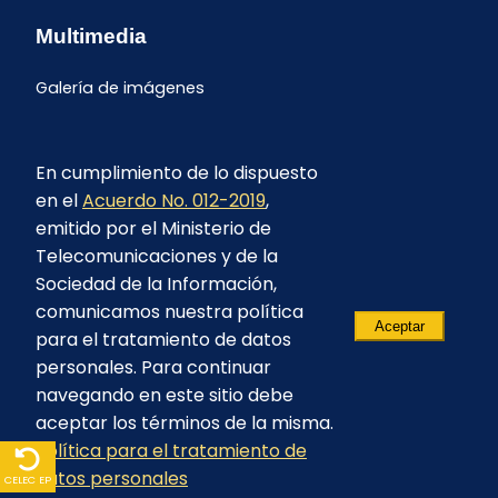
Multimedia
Galería de imágenes
En cumplimiento de lo dispuesto
en el
Acuerdo No. 012-2019
,
emitido por el Ministerio de
Telecomunicaciones y de la
Sociedad de la Información,
comunicamos nuestra política
Aceptar
para el tratamiento de datos
personales. Para continuar
navegando en este sitio debe
aceptar los términos de la misma.
© 2023 - CELEC EP - Todos los derechos
Política para el tratamiento de
reservados
datos personales
CELEC EP