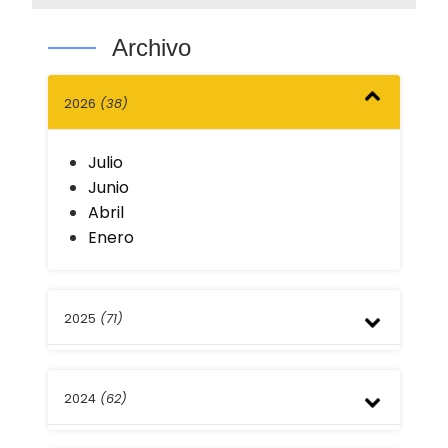
Archivo
2026
(38)
Julio
Junio
Abril
Enero
2025
(71)
Diciembre
2024
(62)
Septiembre
Agosto