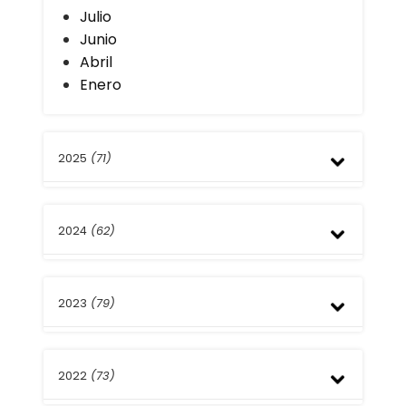
Julio
Junio
Abril
Enero
2025
(71)
Diciembre
2024
(62)
Septiembre
Agosto
Julio
Diciembre
Mayo
2023
(79)
Septiembre
Abril
Agosto
Enero
Julio
Noviembre
Mayo
2022
(73)
Octubre
Abril
Septiembre