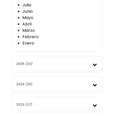
Julio
Junio
Mayo
Abril
Marzo
Febrero
Enero
2025
(30)
Diciembre
2024
(25)
Noviembre
Octubre
Septiembre
Diciembre
Agosto
2023
(37)
Noviembre
Julio
Octubre