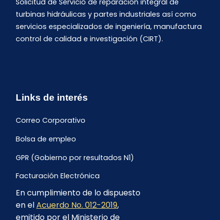
Solicitud de Servicio de reparación integral de
turbinas hidráulicas y partes industriales así como
servicios especializados de ingeniería, manufactura
control de calidad e investigación (CIRT).
Links de interés
Correo Corporativo
Bolsa de empleo
GPR (Gobierno por resultados N1)
Facturación Electrónica
En cumplimiento de lo dispuesto
Archivo Histórico de Facturación
en el
Acuerdo No. 012-2019
,
Portal Ambiental y Social
emitido por el Ministerio de