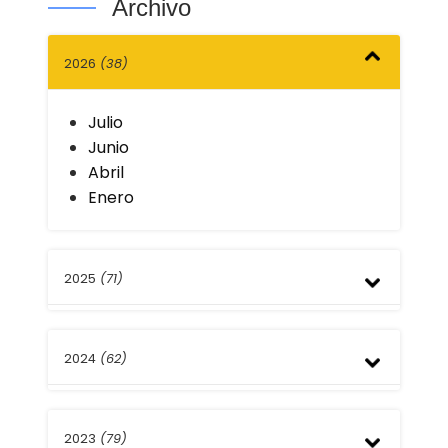
Archivo
2026
(38)
Julio
Junio
Abril
Enero
2025
(71)
Diciembre
2024
(62)
Septiembre
Agosto
Julio
Diciembre
Mayo
2023
(79)
Septiembre