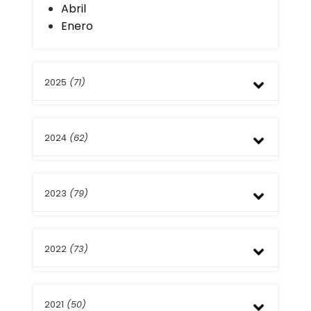
Abril
Enero
2025
(71)
Diciembre
2024
(62)
Septiembre
Agosto
Julio
Diciembre
Mayo
2023
(79)
Septiembre
Abril
Agosto
Enero
Julio
Noviembre
Mayo
2022
(73)
Octubre
Abril
Septiembre
Marzo
Agosto
Diciembre
Febrero
Julio
2021
(50)
Noviembre