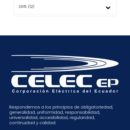
Noviembre
Febrero
Abril
Julio
2015
(12)
Octubre
Enero
Febrero
Mayo
Agosto
Enero
Abril
Julio
Diciembre
Marzo
Junio
Noviembre
Febrero
Mayo
Octubre
Abril
Septiembre
Marzo
Julio
Febrero
Junio
Enero
Respondemos a los principios de obligatoriedad,
generalidad, uniformidad, responsabilidad,
universalidad, accesibilidad, regularidad,
continuidad y calidad.