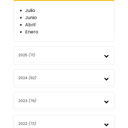
Julio
Junio
Abril
Enero
2025
(71)
Diciembre
2024
(62)
Septiembre
Agosto
Julio
Diciembre
Mayo
2023
(79)
Septiembre
Abril
Agosto
Enero
Julio
Noviembre
Mayo
2022
(73)
Octubre