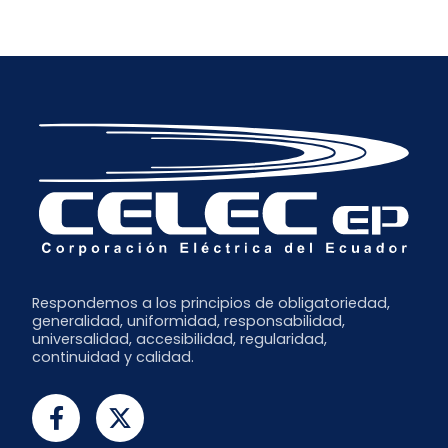
Enero
Abril
Julio
Diciembre
Marzo
Junio
Noviembre
Febrero
Mayo
Octubre
Abril
Septiembre
Marzo
Julio
Febrero
Junio
Enero
Respondemos a los principios de obligatoriedad,
generalidad, uniformidad, responsabilidad,
universalidad, accesibilidad, regularidad,
continuidad y calidad.