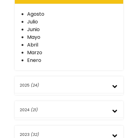
Agosto
Julio
Junio
Mayo
Abril
Marzo
Enero
2025
(24)
Diciembre
2024
(21)
Noviembre
Octubre
Septiembre
Diciembre
Agosto
2023
(32)
Noviembre