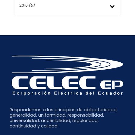
Febrero
Abril
Agosto
2016
(5)
Octubre
Enero
Marzo
Junio
Septiembre
Febrero
Mayo
Agosto
Noviembre
Enero
Febrero
Mayo
Octubre
Enero
Abril
Septiembre
Febrero
Enero
Respondemos a los principios de obligatoriedad,
generalidad, uniformidad, responsabilidad,
universalidad, accesibilidad, regularidad,
continuidad y calidad.