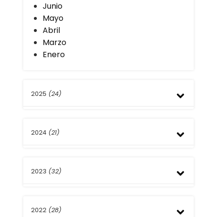
Junio
Mayo
Abril
Marzo
Enero
2025
(24)
Diciembre
2024
(21)
Noviembre
Octubre
Septiembre
Diciembre
Agosto
2023
(32)
Noviembre
Julio
Septiembre
Junio
Agosto
Diciembre
Mayo
Julio
2022
(28)
Noviembre