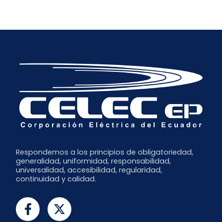
Enero
Abril
Julio
Diciembre
Marzo
Junio
Noviembre
Febrero
Mayo
Octubre
Abril
Septiembre
Marzo
Julio
Febrero
Junio
Enero
Respondemos a los principios de obligatoriedad,
generalidad, uniformidad, responsabilidad,
universalidad, accesibilidad, regularidad,
continuidad y calidad.