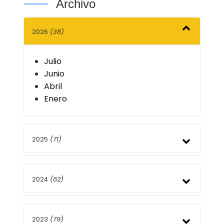
Archivo
2026
(38)
Julio
Junio
Abril
Enero
2025
(71)
Diciembre
2024
(62)
Septiembre
Agosto
Julio
Diciembre
Mayo
2023
(79)
Septiembre