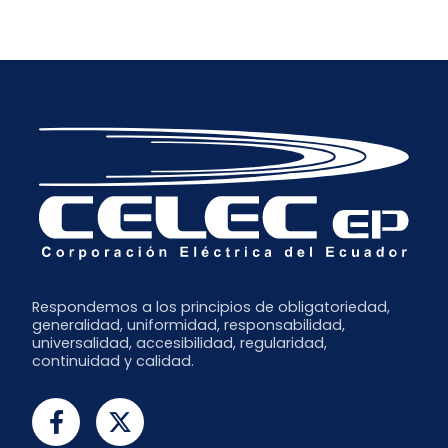
Enero
Abril
Julio
Diciembre
Marzo
Junio
Noviembre
Febrero
Mayo
Octubre
Abril
Septiembre
Marzo
Julio
Febrero
Junio
Enero
Respondemos a los principios de obligatoriedad,
generalidad, uniformidad, responsabilidad,
universalidad, accesibilidad, regularidad,
continuidad y calidad.