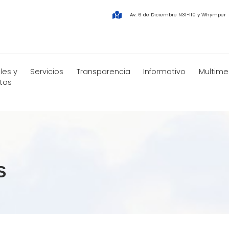
Av. 6 de Diciembre N31-110 y Whymper
les y
Servicios
Transparencia
Informativo
Multime
tos
S