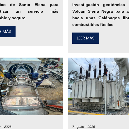
trico de Santa Elena para
investigación geotérmica
ntizar un servicio más
Volcán Sierra Negra para a
able y seguro
hacia unas Galápagos lib
combustibles fósiles
ER MÁS
LEER MÁS
o -
2026
7 -
julio -
2026