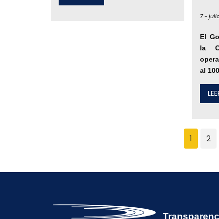
7 -
juli
El Go
la C
opera
al 10
LE
1
2
Transparenc