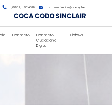
(+593 2) - 3814300
ccs-comunicacion@celec.gob.ec
COCA CODO SINCLAIR
dia
Contacto
Contacto
Kichwa
Ciudadano
Digital