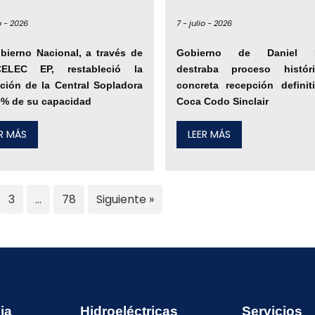
o -
2026
7 -
julio -
2026
bierno Nacional, a través de
Gobierno de Daniel 
ELEC EP, restableció la
destraba proceso histó
ción de la Central Sopladora
concreta recepción definit
0% de su capacidad
Coca Codo Sinclair
ER MÁS
LEER MÁS
3
…
78
Siguiente »
ia
Hidroeléctricas
Servicios