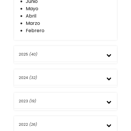
Junio
Mayo
Abril
Marzo
Febrero
2025
(40)
Diciembre
2024
(32)
Noviembre
Octubre
Septiembre
Diciembre
Julio
2023
(19)
Noviembre
Junio
Octubre
Mayo
Septiembre
Noviembre
Abril
Agosto
2022
(26)
Octubre
Marzo