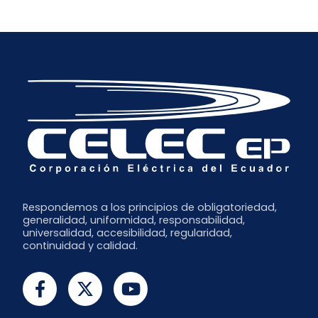
Octubre
Febrero
Abril
Agosto
Septiembre
Enero
Julio
Junio
Mayo
Abril
Marzo
Febrero
Enero
Respondemos a los principios de obligatoriedad,
generalidad, uniformidad, responsabilidad,
universalidad, accesibilidad, regularidad,
continuidad y calidad.