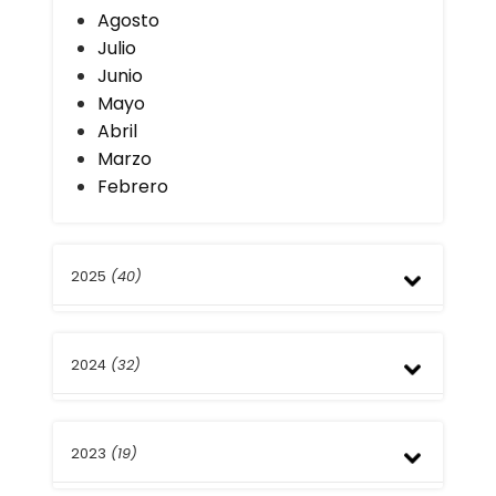
Agosto
Julio
Junio
Mayo
Abril
Marzo
Febrero
2025
(40)
Diciembre
2024
(32)
Noviembre
Octubre
Septiembre
Diciembre
Julio
2023
(19)
Noviembre
Junio
Octubre