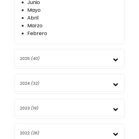
Junio
Mayo
Abril
Marzo
Febrero
2025
(40)
Diciembre
2024
(32)
Noviembre
Octubre
Septiembre
Diciembre
Julio
2023
(19)
Noviembre
Junio
Octubre
Mayo
Septiembre
Noviembre
Abril
Agosto
2022
(26)
Octubre
Marzo