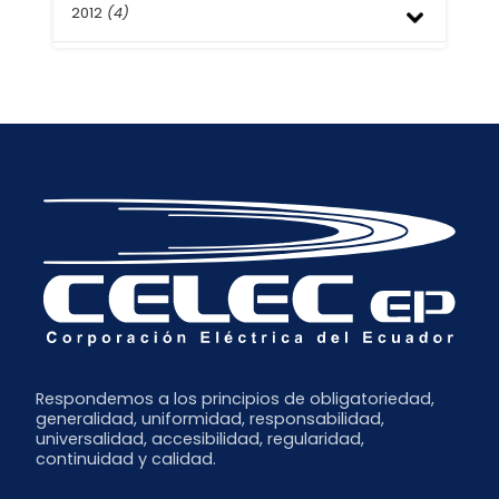
Febrero
Mayo
Agosto
2012
(4)
Noviembre
Enero
Abril
Julio
Octubre
Marzo
Mayo
Septiembre
Octubre
Febrero
Abril
Agosto
Septiembre
Enero
Julio
Junio
Mayo
Abril
Marzo
Febrero
Enero
Respondemos a los principios de obligatoriedad,
generalidad, uniformidad, responsabilidad,
universalidad, accesibilidad, regularidad,
continuidad y calidad.