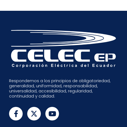
Febrero
Abril
Agosto
Septiembre
Enero
Julio
Junio
Mayo
Abril
Marzo
Febrero
Enero
Respondemos a los principios de obligatoriedad,
generalidad, uniformidad, responsabilidad,
universalidad, accesibilidad, regularidad,
continuidad y calidad.