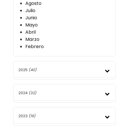
Agosto
Julio
Junio
Mayo
Abril
Marzo
Febrero
2025
(40)
Diciembre
2024
(32)
Noviembre
Octubre
Septiembre
Diciembre
Julio
2023
(19)
Noviembre
Junio
Octubre