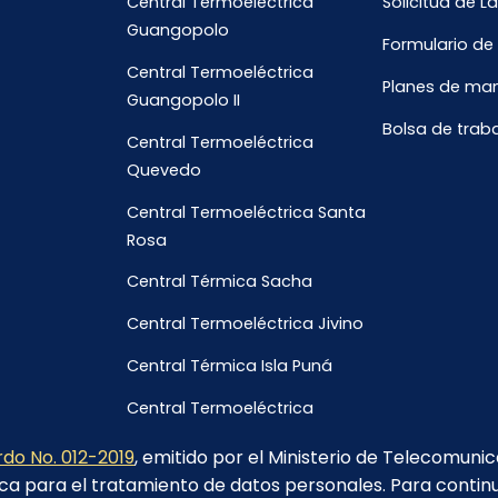
Central Termoeléctrica
Solicitud de L
Guangopolo
Formulario de
Central Termoeléctrica
Planes de ma
Guangopolo II
Bolsa de trab
Central Termoeléctrica
Quevedo
Central Termoeléctrica Santa
Rosa
Central Térmica Sacha
Central Termoeléctrica Jivino
Central Térmica Isla Puná
Central Termoeléctrica
Galápagos
do No. 012-2019
, emitido por el Ministerio de Telecomuni
ca para el tratamiento de datos personales. Para contin