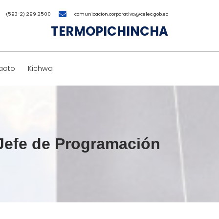
(593-2) 299 2500
comunicacion.corporativa@celec.gob.ec
TERMOPICHINCHA
acto
Kichwa
 Jefe de Programación