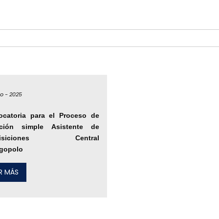
io -
2025
ocatoria para el Proceso de
cción simple Asistente de
uisiciones Central
gopolo
ER MÁS