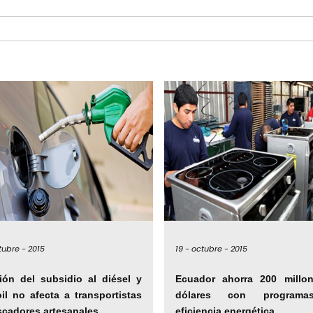
tubre -
2015
19 -
octubre -
2015
ión del subsidio al diésel y
Ecuador ahorra 200 millo
oil no afecta a transportistas
dólares con program
scadores artesanales
eficiencia energética