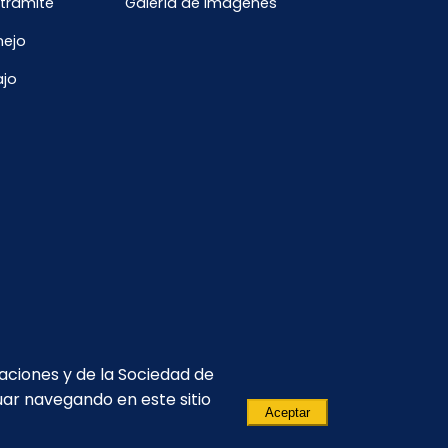
 trámite
Galería de imágenes
nejo
ajo
caciones y de la Sociedad de
uar navegando en este sitio
Aceptar
(593-2) 299 2500
comunicacion.corporativa@celec.gob.ec