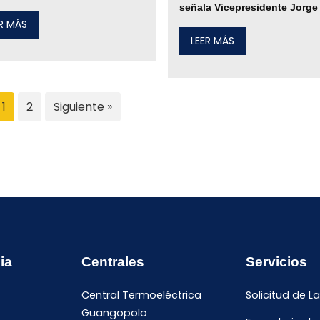
señala Vicepresidente Jorge
ER MÁS
LEER MÁS
1
2
Siguiente »
ia
Centrales
Servicios
Central Termoeléctrica
Solicitud de L
Guangopolo