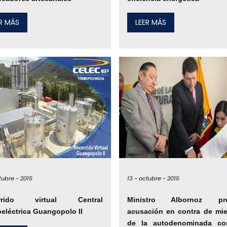
ER MÁS
LEER MÁS
tubre -
2015
13 -
octubre -
2015
rrido virtual Central
Ministro Albornoz pre
eléctrica Guangopolo II
acusación en contra de mi
de la autodenominada co