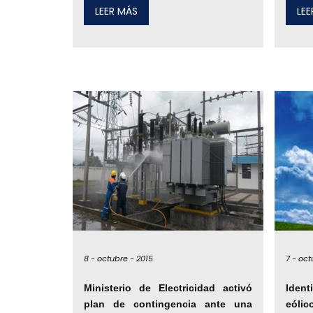
LEER MÁS
LE
8 -
octubre -
2015
7 -
oct
Ministerio de Electricidad activó
Ident
plan de contingencia ante una
eólic