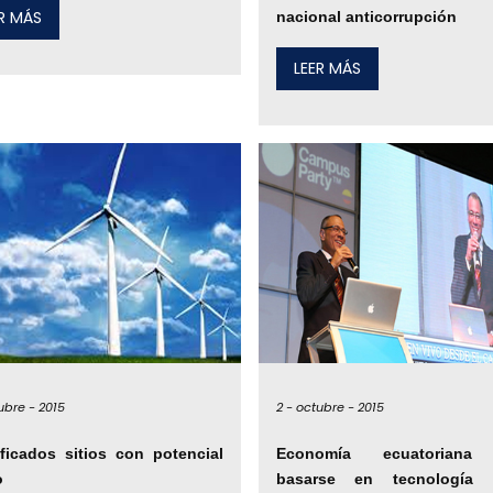
ER MÁS
nacional anticorrupción
LEER MÁS
ubre -
2015
2 -
octubre -
2015
ificados sitios con potencial
Economía ecuatoriana
o
basarse en tecnología 