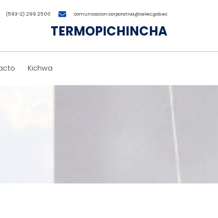
(593-2) 299 2500
comunicacion.corporativa@celec.gob.ec
TERMOPICHINCHA
acto
Kichwa