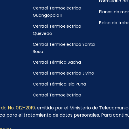
Formulario de
Central Termoeléctrica
Planes de ma
Guangopolo II
Bolsa de trab
Central Termoeléctrica
Quevedo
Central Termoeléctrica Santa
Rosa
Central Térmica Sacha
Central Termoeléctrica Jivino
Central Térmica Isla Puná
Central Termoeléctrica
Galápagos
do No. 012-2019
, emitido por el Ministerio de Telecomuni
ca para el tratamiento de datos personales. Para contin
Calle Sebastián de Benalcázar y Pedro Fermín Cevallos-Quito