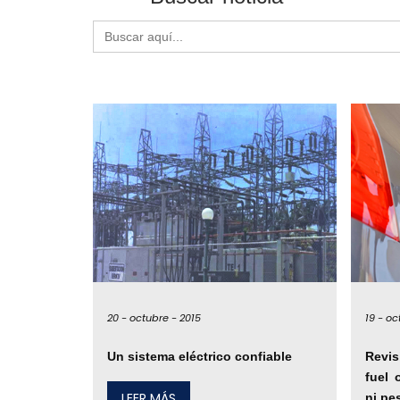
Buscar:
20 -
octubre -
2015
19 -
oc
Un sistema eléctrico confiable
Revis
fuel 
LEER MÁS
ni pe