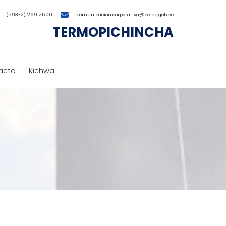
(593-2) 299 2500
comunicacion.corporativa@celec.gob.ec
TERMOPICHINCHA
acto
Kichwa