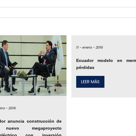
11 -
enero -
2016
Ecuador modelo en mer
pérdidas
LEER MÁS
ero -
2016
dor anuncia construcción de
nuevo megaproyecto
oeléctrico con inversión