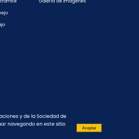
 trámite
Galería de imágenes
nejo
ajo
caciones y de la Sociedad de
uar navegando en este sitio
Aceptar
(593-2) 299 2500
comunicacion.corporativa@celec.gob.ec