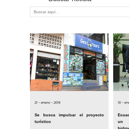
Buscar:
21 -
enero -
2016
15 -
en
Se busca impulsar el proyecto
Ecua
turístico
un 
hidr