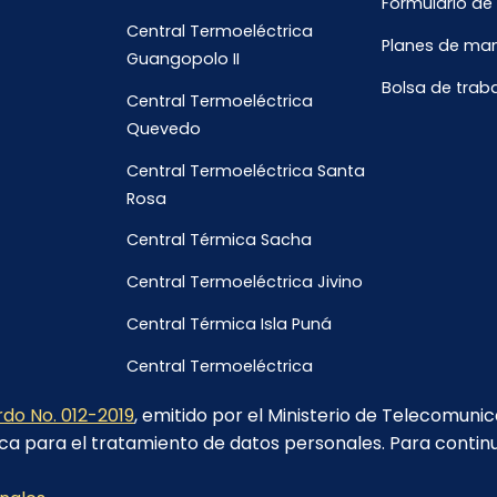
Formulario de
Central Termoeléctrica
Planes de ma
Guangopolo II
Bolsa de trab
Central Termoeléctrica
Quevedo
Central Termoeléctrica Santa
Rosa
Central Térmica Sacha
Central Termoeléctrica Jivino
Central Térmica Isla Puná
Central Termoeléctrica
Galápagos
do No. 012-2019
, emitido por el Ministerio de Telecomuni
ca para el tratamiento de datos personales. Para contin
Calle Sebastián de Benalcázar y Pedro Fermín Cevallos-Quito