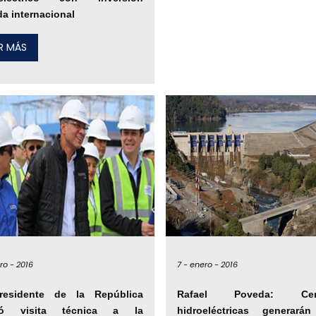
da internacional
ER MÁS
ro -
2016
7 -
enero -
2016
presidente de la República
Rafael Poveda: Cent
izó visita técnica a la
hidroeléctricas generará