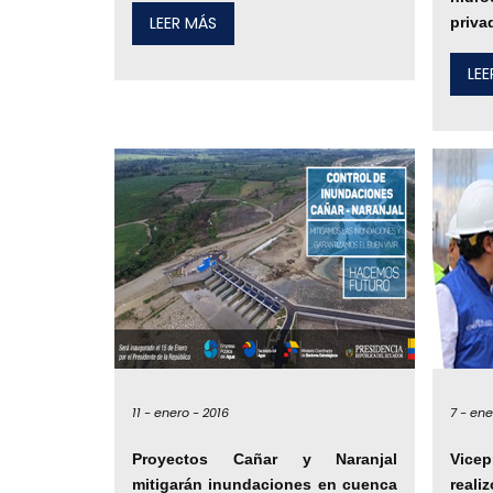
LEER MÁS
priva
LE
11 -
enero -
2016
7 -
ene
Proyectos Cañar y Naranjal
Vice
mitigarán inundaciones en cuenca
real