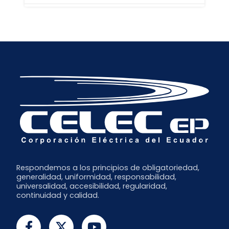
Abril
Julio
Octubre
Marzo
Mayo
Septiembre
Octubre
Febrero
Abril
Agosto
Septiembre
Enero
Julio
Junio
Mayo
Abril
Marzo
Febrero
Enero
Respondemos a los principios de obligatoriedad,
generalidad, uniformidad, responsabilidad,
universalidad, accesibilidad, regularidad,
continuidad y calidad.