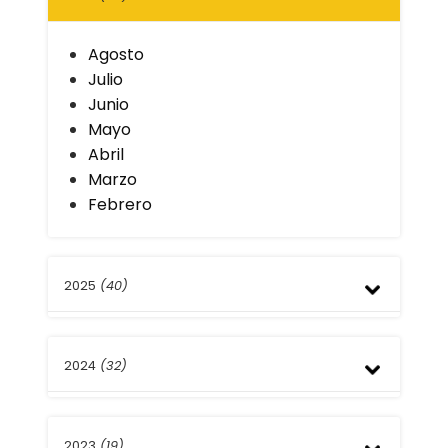
Agosto
Julio
Junio
Mayo
Abril
Marzo
Febrero
2025
(40)
Diciembre
2024
(32)
Noviembre
Octubre
Septiembre
Diciembre
Julio
2023
(19)