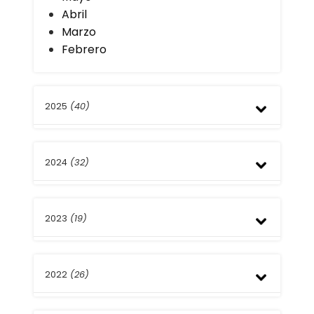
Abril
Marzo
Febrero
2025
(40)
Diciembre
2024
(32)
Noviembre
Octubre
Septiembre
Diciembre
Julio
2023
(19)
Noviembre
Junio
Octubre
Mayo
Septiembre
Noviembre
Abril
Agosto
2022
(26)
Octubre
Marzo
Julio
Septiembre
Febrero
Junio
Julio