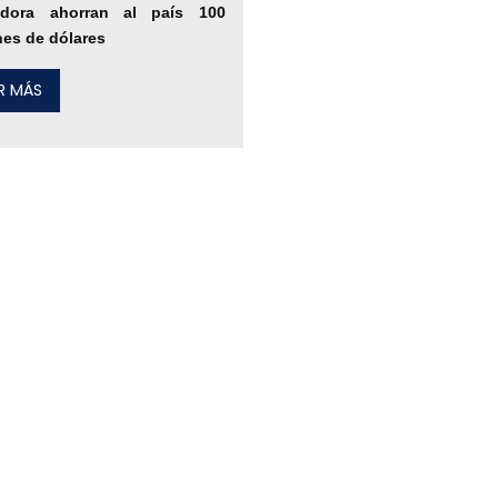
adora ahorran al país 100
nes de dólares
ER MÁS