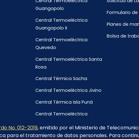
Central Termoeléctrica
Solicitud de L
Guangopolo
Formulario de
Central Termoeléctrica
Planes de ma
Guangopolo II
Bolsa de trab
Central Termoeléctrica
Quevedo
Central Termoeléctrica Santa
Rosa
Central Térmica Sacha
Central Termoeléctrica Jivino
Central Térmica Isla Puná
Central Termoeléctrica
Galápagos
do No. 012-2019
, emitido por el Ministerio de Telecomuni
ca para el tratamiento de datos personales. Para contin