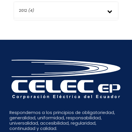
Junio
Septiembre
Diciembre
Febrero
Mayo
Agosto
2012
(4)
Noviembre
Enero
Abril
Julio
Octubre
Marzo
Mayo
Septiembre
Octubre
Febrero
Abril
Agosto
Septiembre
Enero
Julio
Junio
Mayo
Abril
Marzo
Febrero
Enero
Respondemos a los principios de obligatoriedad,
generalidad, uniformidad, responsabilidad,
universalidad, accesibilidad, regularidad,
continuidad y calidad.