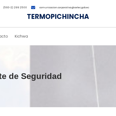
(593-2) 299 2500
comunicacion.corporativa@celec.gob.ec
TERMOPICHINCHA
acto
Kichwa
te de Seguridad