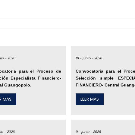
nio -
2026
18 -
junio -
2026
ocatoria para el Proceso de
Convocatoria para el Proc
ción Especialista Financiero-
Selección simple ESPECI
al Guangopolo.
FINANCIERO- Central Guang
ER MÁS
LEER MÁS
io -
2026
9 -
junio -
2026