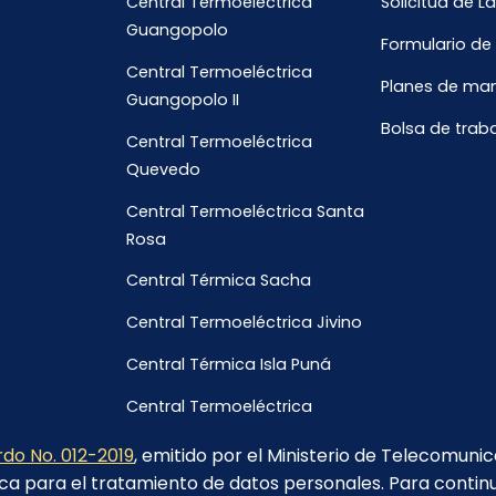
Central Termoeléctrica
Solicitud de L
Guangopolo
Formulario de
Central Termoeléctrica
Planes de ma
Guangopolo II
Bolsa de trab
Central Termoeléctrica
Quevedo
Central Termoeléctrica Santa
Rosa
Central Térmica Sacha
Central Termoeléctrica Jivino
Central Térmica Isla Puná
Central Termoeléctrica
Galápagos
do No. 012-2019
, emitido por el Ministerio de Telecomuni
ca para el tratamiento de datos personales. Para contin