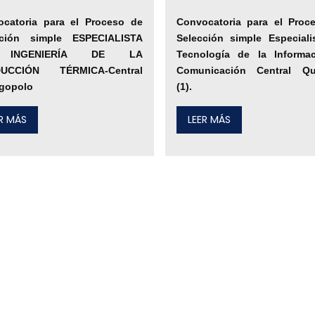
ocatoria para el Proceso de
Convocatoria para el Proc
cción simple ESPECIALISTA
Selección simple Especiali
INGENIERÍA DE LA
Tecnología de la Informa
UCCIÓN TÉRMICA-Central
Comunicación Central Q
gopolo
(1).
ER MÁS
LEER MÁS