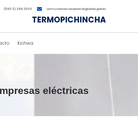
(593-2) 299 2500
comunicacion.corporativa@celec.gob.ec
TERMOPICHINCHA
acto
Kichwa
mpresas eléctricas