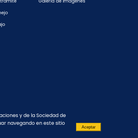
 trámite
Galería de imágenes
nejo
ajo
caciones y de la Sociedad de
uar navegando en este sitio
Aceptar
(593-2) 299 2500
comunicacion.corporativa@celec.gob.ec