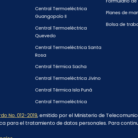
Formulario de
Central Termoeléctrica
Planes de ma
Guangopolo II
Bolsa de trab
Central Termoeléctrica
Quevedo
Central Termoeléctrica Santa
Rosa
Central Térmica Sacha
Central Termoeléctrica Jivino
Central Térmica Isla Puná
Central Termoeléctrica
Galápagos
do No. 012-2019
, emitido por el Ministerio de Telecomuni
ca para el tratamiento de datos personales. Para contin
Calle Sebastián de Benalcázar y Pedro Fermín Cevallos-Quito