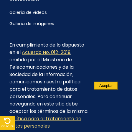
Galería de videos
Galería de imágenes
En cumplimiento de lo dispuesto
en el
Acuerdo No. 012-2019
,
emitido por el Ministerio de
Telecomunicaciones y de la
Sociedad de la Información,
comunicamos nuestra política
Aceptar
para el tratamiento de datos
personales. Para continuar
navegando en este sitio debe
aceptar los términos de la misma.
© 2023 - CELEC EP - Todos los derechos
Política para el tratamiento de
reservados
datos personales
CELEC EP