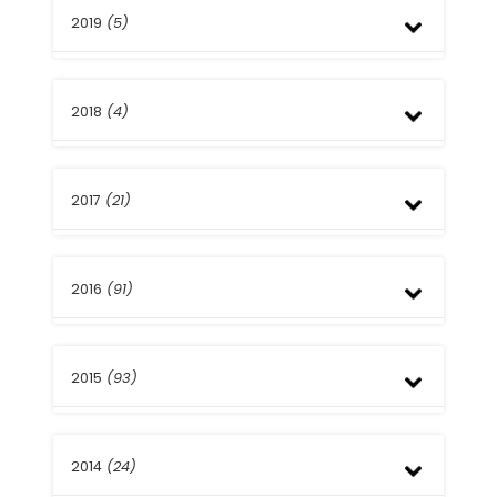
2019
(5)
Julio
Junio
Mayo
Diciembre
Febrero
2018
(4)
Agosto
Mayo
Abril
Diciembre
2017
(21)
Agosto
Febrero
Diciembre
2016
(91)
Octubre
Septiembre
Agosto
Diciembre
Mayo
2015
(93)
Noviembre
Abril
Octubre
Marzo
Septiembre
Diciembre
Febrero
Agosto
2014
(24)
Noviembre
Julio