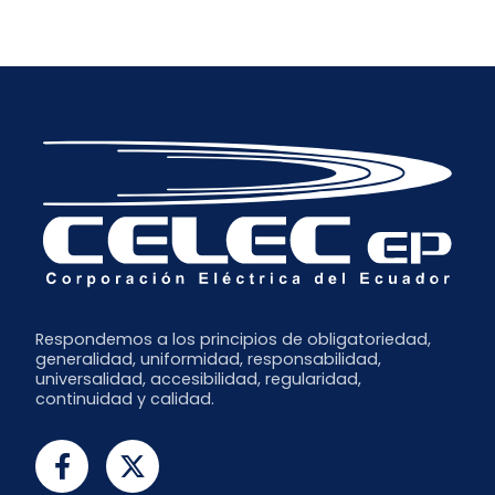
Enero
Abril
Julio
Diciembre
Marzo
Junio
Noviembre
Febrero
Mayo
Octubre
Abril
Septiembre
Marzo
Julio
Febrero
Junio
Enero
Respondemos a los principios de obligatoriedad,
generalidad, uniformidad, responsabilidad,
universalidad, accesibilidad, regularidad,
continuidad y calidad.